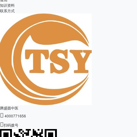
知识资料
联系方式
腾盛圆中医

4000771656

扫码拨号