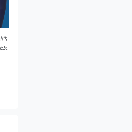
销售
验及